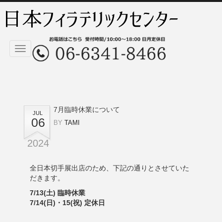
Toggle
navigation
7月臨時休業について
JUL
06
BY
TAMI
2024
全日本切手展
出店のため、下記の通りとさせていた
だきます。
7/13(土) 臨時休業
7/14(日)・15(祝) 定休日