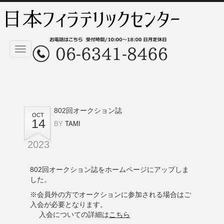
Toggle
navigation
802回オークション誌
OCT
14
BY
TAMI
2023
802回オークション誌をホームページにアップしま
した。
※会員外の方でオークションに参加される場合はご
入会が必要となります。
入会についての詳細は
こちら